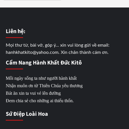
Liên hệ:
Mọi thư từ, bài vở, góp ý... xin vui lòng gửi về email:
hanhkhatkito@yahoo.com. Xin chân thành cám ơn.
Cẩm Nang Hành Khất Đức Kitô
Mỗi ngày sống ta như người hành khất
Nhận muôn ơn từ Thiên Chúa yêu thương
Bát ăn xin ta vui vẻ lên đường
Đem chia sẻ cho những ai thiếu thốn.
Sứ Điệp Loài Hoa