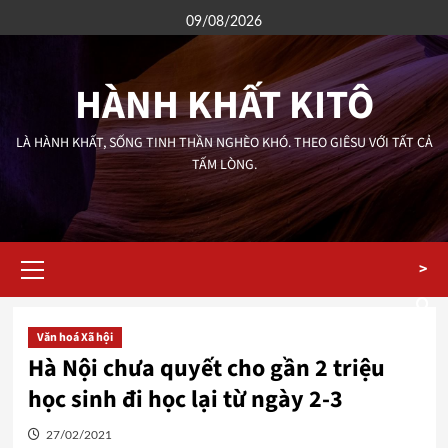
Skip
09/08/2026
to
content
HÀNH KHẤT KITÔ
LÀ HÀNH KHẤT, SỐNG TINH THẦN NGHÈO KHÓ. THEO GIÊSU VỚI TẤT CẢ
TẤM LÒNG.
Primary
>
Menu
Văn hoá Xã hội
Hà Nội chưa quyết cho gần 2 triệu
học sinh đi học lại từ ngày 2-3
27/02/2021