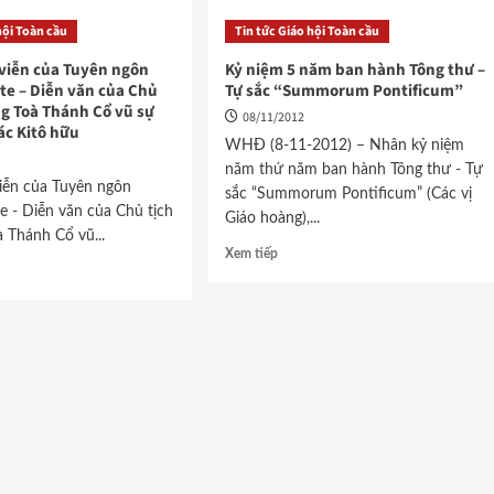
hội Toàn cầu
Tin tức Giáo hội Toàn cầu
h viễn của Tuyên ngôn
Kỷ niệm 5 năm ban hành Tông thư –
te – Diễn văn của Chủ
Tự sắc “Summorum Pontificum”
ng Toà Thánh Cổ vũ sự
08/11/2012
ác Kitô hữu
WHĐ (8-11-2012) – Nhân kỷ niệm
năm thứ năm ban hành Tông thư - Tự
 viễn của Tuyên ngôn
sắc “Summorum Pontificum” (Các vị
e - Diễn văn của Chủ tịch
Giáo hoàng),...
 Thánh Cổ vũ...
Xem tiếp