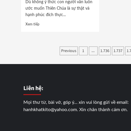
Dù không ý thức con người vẫn luôn
ước muốn Thiên Chúa là sự thật và
hạnh phúc đích thực...
Xem tiếp
Phân
Previous
1
1.736
1.737
1.
…
trang
bài
viết
Liên hệ:
Mọi thư từ, bài vở, góp ý... xin vui lòng gửi về email:
hanhkhatkito@yahoo.com. Xin chân thành cám ơn.