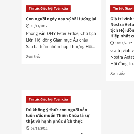
Tin tức Giáo hội Toàn cầu
Tin tức Giáo 
Con người ngày nay sợ hãi tương lai
Giá trị vĩn
Nostra Aeta
10/11/2012
tịch Hội đồ
Phỏng vấn ĐHY Peter Erdoe, Chủ tịch
Hiệp nhất c
Liên Hội đồng Giám mục Âu châu
10/11/2012
Sau ba tuần nhóm họp Thượng Hội...
Giá trị vĩnh
Xem tiếp
Nostra Aetat
Hội đồng Toà
Xem tiếp
Tin tức Giáo hội Toàn cầu
Dù không ý thức con người vẫn
luôn ước muốn Thiên Chúa là sự
thật và hạnh phúc đích thực
08/11/2012