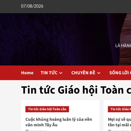
Skip
07/08/2026
to
content
LÀ HÀNH
Home
TIN TỨC
CHUYÊN ĐỀ
SỐNG LỜI
Tin tức Giáo hội Toàn 
Tin tức Giáo hội Toàn cầu
Tin tức Giáo 
Cuộc khủng hoảng luân lý của nền
Mọi sự sẽ q
văn minh Tây Âu
tồn tại mãi