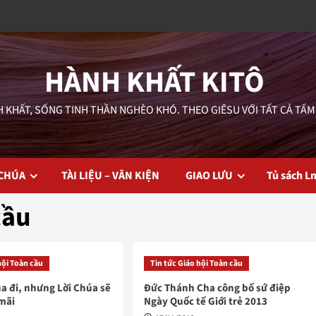
HÀNH KHẤT KITÔ
 KHẤT, SỐNG TINH THẦN NGHÈO KHÓ. THEO GIÊSU VỚI TẤT CẢ TẤM
 CHÚA
TÀI LIỆU – VĂN KIỆN
GIAO LƯU
Tủ sách L
cầu
hội Toàn cầu
Tin tức Giáo hội Toàn cầu
ua đi, nhưng Lời Chúa sẽ
Đức Thánh Cha công bố sứ điệp
 mãi
Ngày Quốc tế Giới trẻ 2013