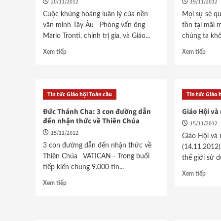
20/11/2012
19/11/2012
Cuộc khủng hoảng luân lý của nền
Mọi sự sẽ qu
văn minh Tây Âu Phỏng vấn ông
tồn tại mãi m
Mario Tronti, chính trị gia, và Giáo...
chúng ta khô
Xem tiếp
Xem tiếp
Tin tức Giáo hội Toàn cầu
Tin tức Giáo 
Đức Thánh Cha: 3 con đường dẫn
Giáo Hội và
đến nhận thức về Thiên Chúa
15/11/2012
15/11/2012
Giáo Hội v
3 con đường dẫn đến nhận thức về
(14.11.2012
Thiên Chúa VATICAN - Trong buổi
thế giới sử d
tiếp kiến chung 9.000 tín...
Xem tiếp
Xem tiếp