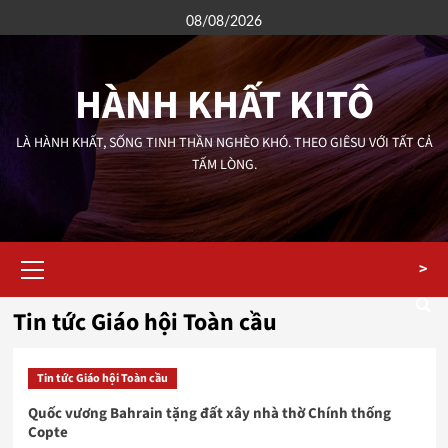
Skip
08/08/2026
to
content
HÀNH KHẤT KITÔ
LÀ HÀNH KHẤT, SỐNG TINH THẦN NGHÈO KHÓ. THEO GIÊSU VỚI TẤT CẢ
TẤM LÒNG.
Primary
>
Menu
Tin tức Giáo hội Toàn cầu
Tin tức Giáo hội Toàn cầu
Quốc vương Bahrain tặng đất xây nhà thờ Chính thống
Copte