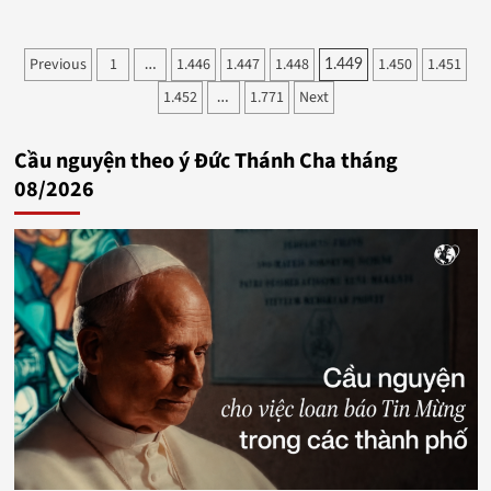
Phân
Previous
1
1.446
1.447
1.448
1.450
1.451
…
1.449
1.452
1.771
Next
trang
…
bài
Cầu nguyện theo ý Đức Thánh Cha tháng
viết
08/2026