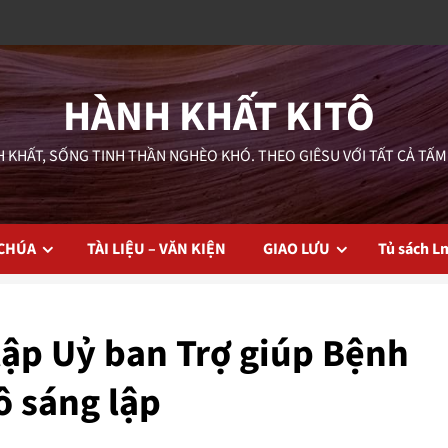
HÀNH KHẤT KITÔ
 KHẤT, SỐNG TINH THẦN NGHÈO KHÓ. THEO GIÊSU VỚI TẤT CẢ TẤM
 CHÚA
TÀI LIỆU – VĂN KIỆN
GIAO LƯU
Tủ sách L
lập Uỷ ban Trợ giúp Bệnh
ô sáng lập