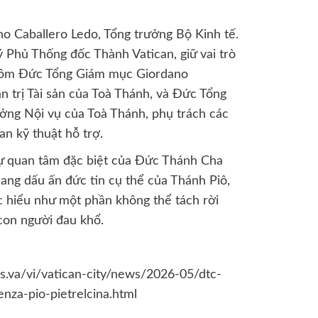
o Caballero Ledo, Tổng trưởng Bộ Kinh tế.
ý Phủ Thống đốc Thành Vatican, giữ vai trò
n gồm Đức Tổng Giám mục Giordano
n trị Tài sản của Toà Thánh, và Đức Tổng
ưởng Nội vụ của Toà Thánh, phụ trách các
an kỹ thuật hỗ trợ.
 sự quan tâm đặc biệt của Đức Thánh Cha
mang dấu ấn đức tin cụ thể của Thánh Piô,
c hiểu như một phần không thể tách rời
con người đau khổ.
.va/vi/vatican-city/news/2026-05/dtc-
enza-pio-pietrelcina.html