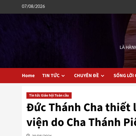
Skip
07/08/2026
to
content
LÀ HÀNH
Home
TIN TỨC
CHUYÊN ĐỀ
SỐNG LỜI
Tin tức Giáo hội Toàn cầu
Đức Thánh Cha thiết 
viện do Cha Thánh Pi