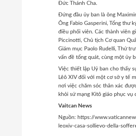
Đức Thánh Cha.
Đứng đầu ủy ban là ông Maximin
Ông Fabio Gasperini, Tổng thư k
điều phối viên. Các thành viê
Piccinotti, Chủ tịch Cơ quan Quả
Giám mục Paolo Rudelli, Thứ tr
vấn đề tổng quát, cùng một ủy b
Việc thiết lập Uỷ ban cho thấy
Lêô XIV đối với một cơ sở y tế 
nơi việc chăm sóc thân xác đượ
khỏi sứ mạng Kitô giáo phục vụ 
Vaitcan News
Nguồn: https://www.vaticannews
leoxiv-casa-sollievo-della-soffer