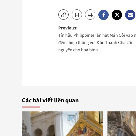
Post
Previous:
Tín hữu Philippines lần hạt Mân Côi vào 
navigation
đêm, hiệp thông với Đức Thánh Cha cầu
nguyện cho hoà bình
Các bài viết liên quan