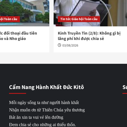
hội Toàn cầu
Tin tức Giáo hội Toàn cầu
ức đối thoại đầu tiên
Kinh Truyền Tin (2/8): Không gì bị
áo và Nho giáo
lãng phí khi được chia sẻ
03/08/2026
Cẩm Nang Hành Khất Đức Kitô
S
Mỗi ngày sống ta như người hành khất
Nhận muôn ơn từ Thiên Chúa yêu thương
Bát ăn xin ta vui vẻ lên đường
Đem chia sẻ cho những ai thiếu thốn.