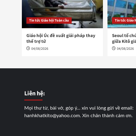
Tin tức Giáo hội Toàn cầu
Tin tức Giáo 
Giáo hội Úc đề xuất giải pháp thay
Seoul tổ ch
thế trợ tử
giữa Kitô gi
04/08/2026
04/08/2026
Liên hệ:
Mọi thư từ, bài vở, góp ý... xin vui lòng gửi về email:
hanhkhatkito@yahoo.com. Xin chân thành cám ơn.