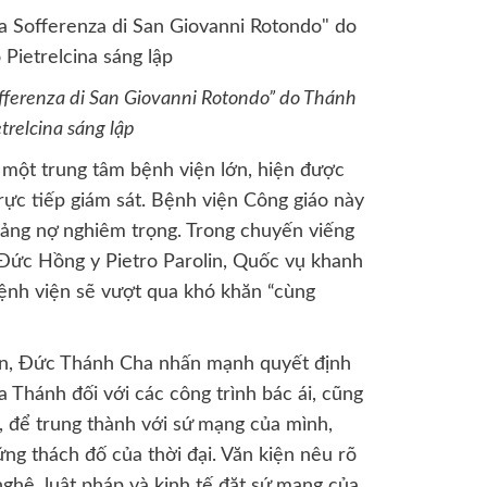
offerenza di San Giovanni Rotondo” do Thánh
etrelcina sáng lập
, một trung tâm bệnh viện lớn, hiện được
ực tiếp giám sát. Bệnh viện Công giáo này
oảng nợ nghiêm trọng. Trong chuyến viếng
Đức Hồng y Pietro Parolin, Quốc vụ khanh
bệnh viện sẽ vượt qua khó khăn “cùng
ban, Đức Thánh Cha nhấn mạnh quyết định
a Thánh đối với các công trình bác ái, cũng
n, để trung thành với sứ mạng của mình,
ững thách đố của thời đại. Văn kiện nêu rõ
 nghệ, luật pháp và kinh tế đặt sứ mạng của