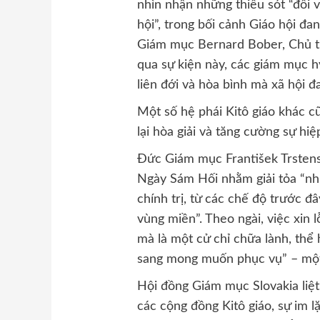
nhìn nhận những thiếu sót “đối v
hội”, trong bối cảnh Giáo hội 
Giám mục Bernard Bober, Chủ tị
qua sự kiện này, các giám mục hy
liên đới và hòa bình mà xã hội đ
Một số hệ phái Kitô giáo khác 
lại hòa giải và tăng cường sự hiệ
Đức Giám mục František Trstens
Ngày Sám Hối nhằm giải tỏa “nhữ
chính trị, từ các chế độ trước đ
vùng miền”. Theo ngài, việc xin l
mà là một cử chỉ chữa lành, thể
sang mong muốn phục vụ” – một
Hội đồng Giám mục Slovakia liệt 
các cộng đồng Kitô giáo, sự im lặ