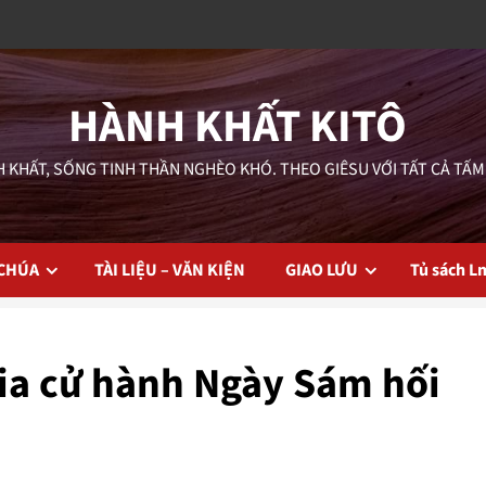
HÀNH KHẤT KITÔ
 KHẤT, SỐNG TINH THẦN NGHÈO KHÓ. THEO GIÊSU VỚI TẤT CẢ TẤM
 CHÚA
TÀI LIỆU – VĂN KIỆN
GIAO LƯU
Tủ sách L
ia cử hành Ngày Sám hối