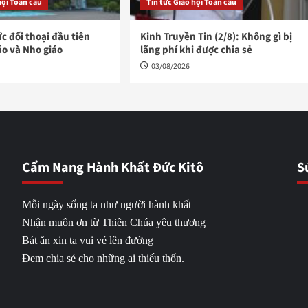
hội Toàn cầu
Tin tức Giáo hội Toàn cầu
ức đối thoại đầu tiên
Kinh Truyền Tin (2/8): Không gì bị
áo và Nho giáo
lãng phí khi được chia sẻ
03/08/2026
Cẩm Nang Hành Khất Đức Kitô
S
Mỗi ngày sống ta như người hành khất
Nhận muôn ơn từ Thiên Chúa yêu thương
Bát ăn xin ta vui vẻ lên đường
Đem chia sẻ cho những ai thiếu thốn.