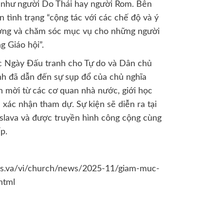
 như người Do Thái hay người Rom. Bên
 tình trạng “cộng tác với các chế độ và ý
ương và chăm sóc mục vụ cho những người
g Giáo hội”.
c Ngày Đấu tranh cho Tự do và Dân chủ
nh đã dẫn đến sự sụp đổ của chủ nghĩa
 mời từ các cơ quan nhà nước, giới học
ã xác nhận tham dự. Sự kiện sẽ diễn ra tại
islava và được truyền hình công cộng cùng
p.
ws.va/vi/church/news/2025-11/giam-muc-
html