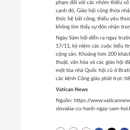
phạm đối với các nhóm thiểu số
cạnh đó, Giáo hội cũng thừa nhận
thức hệ bất công, thiếu yêu th
không tìm thấy sự đón nhận tron
Ngày Sám hối diễn ra ngay trướ
17/11, kỷ niệm các cuộc biểu tì
cộng sản. Khoảng hơn 200 khách
thuật, văn hóa và các giáo hội đ
một tòa nhà Quốc hội cũ ở Brat
các kênh Công giáo phát trực tiế
Vatican News
Nguồn: https://www.vaticanne
slovakia-cu-hanh-ngay-sam-hoi.