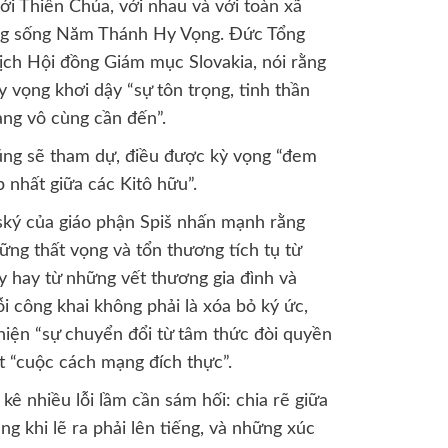
ới Thiên Chúa, với nhau và với toàn xã
đang sống Năm Thánh Hy Vọng. Đức Tổng
ch Hội đồng Giám mục Slovakia, nói rằng
 vọng khơi dậy “sự tôn trọng, tinh thần
ang vô cùng cần đến”.
cũng sẽ tham dự, điều được kỳ vọng “đem
p nhất giữa các Kitô hữu”.
ký của giáo phận Spiš nhấn mạnh rằng
ng thất vọng và tổn thương tích tụ từ
ây hay từ những vết thương gia đình và
ỗi công khai không phải là xóa bỏ ký ức,
 hiện “sự chuyển đổi từ tâm thức đòi quyền
 “cuộc cách mạng đích thực”.
kê nhiều lỗi lầm cần sám hối: chia rẽ giữa
ng khi lẽ ra phải lên tiếng, và những xúc