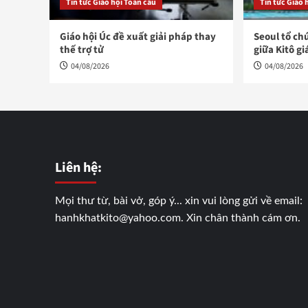
Tin tức Giáo hội Toàn cầu
Tin tức Giáo 
Giáo hội Úc đề xuất giải pháp thay
Seoul tổ ch
thế trợ tử
giữa Kitô gi
04/08/2026
04/08/2026
Liên hệ:
Mọi thư từ, bài vở, góp ý... xin vui lòng gửi về email:
hanhkhatkito@yahoo.com. Xin chân thành cám ơn.