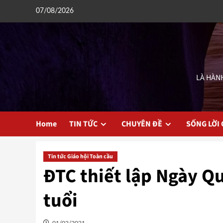
Skip
07/08/2026
to
content
LÀ HÀNH
Home
TIN TỨC
CHUYÊN ĐỀ
SỐNG LỜI
Tin tức Giáo hội Toàn cầu
ĐTC thiết lập Ngày Q
tuổi