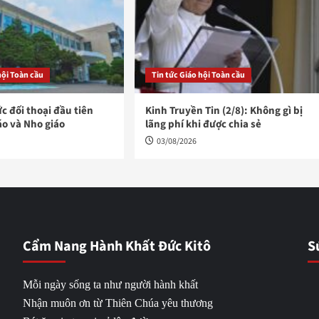
hội Toàn cầu
Tin tức Giáo hội Toàn cầu
ức đối thoại đầu tiên
Kinh Truyền Tin (2/8): Không gì bị
áo và Nho giáo
lãng phí khi được chia sẻ
03/08/2026
Cẩm Nang Hành Khất Đức Kitô
S
Mỗi ngày sống ta như người hành khất
Nhận muôn ơn từ Thiên Chúa yêu thương