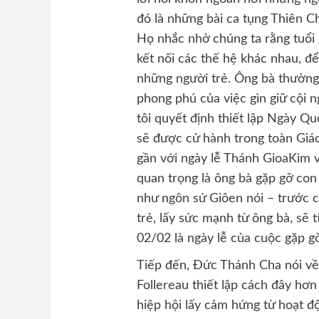
đó là những bài ca tụng Thiên Ch
Họ nhắc nhở chúng ta rằng tuổi 
kết nối các thế hệ khác nhau, đ
những người trẻ. Ông bà thường 
phong phú của việc gìn giữ cội ng
tôi quyết định thiết lập Ngày Q
sẽ được cử hành trong toàn Giáo
gần với ngày lễ Thánh GioaKim 
quan trọng là ông bà gặp gỡ con
như ngôn sứ Giôen nói – trước 
trẻ, lấy sức mạnh từ ông bà, sẽ t
02/02 là ngày lễ của cuộc gặp gỡ
Tiếp đến, Đức Thánh Cha nói về
Follereau thiết lập cách đây hơ
hiệp hội lấy cảm hứng từ hoạt 