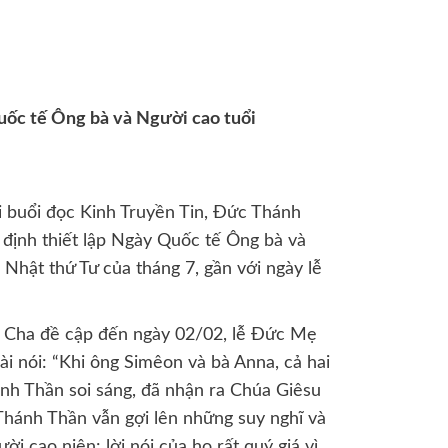
uốc tế Ông bà và Người cao tuổi
 buổi đọc Kinh Truyền Tin, Đức Thánh
 định thiết lập Ngày Quốc tế Ông bà và
 Nhật thứ Tư của tháng 7, gần với ngày lễ
h Cha đề cập đến ngày 02/02, lễ Đức Mẹ
 nói: “Khi ông Simêon và bà Anna, cả hai
nh Thần soi sáng, đã nhận ra Chúa Giêsu
Thánh Thần vẫn gợi lên những suy nghĩ và
ời cao niên: lời nói của họ rất quý giá vì