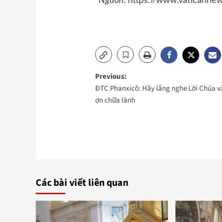
Nguồn:
https://www.vaticannew
Post
Previous:
ĐTC Phanxicô: Hãy lắng nghe Lời Chúa v
navigation
ơn chữa lành
Các bài viết liên quan