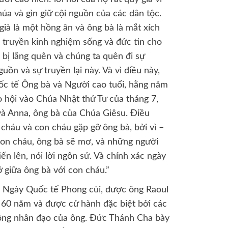
úa và gìn giữ cội nguồn của các dân tộc.
già là một hồng ân và ông bà là mắt xích
ể truyền kinh nghiệm sống và đức tin cho
bị lãng quên và chúng ta quên đi sự
uồn và sự truyền lại này. Và vì điều này,
uốc tế Ông bà và Người cao tuổi, hằng năm
 hội vào Chúa Nhật thứ Tư của tháng 7,
và Anna, ông bà của Chúa Giêsu. Điều
 cháu và con cháu gặp gỡ ông bà, bởi vì –
con cháu, ông bà sẽ mơ, và những người
iến lên, nói lời ngôn sứ. Và chính xác ngày
 giữa ông bà với con cháu.”
 Ngày Quốc tế Phong cùi, được ông Raoul
n 60 năm và được cử hành đặc biệt bởi các
động nhân đạo của ông. Đức Thánh Cha bày