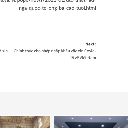
s.va/vi/pope/news/2021-01/dtc-thiet-lau-
nga-quoc-te-ong-ba-cao-tuoi.html
Next:
à xin
Chính thức cho phép nhập khẩu vắc xin Covid-
19 về Việt Nam