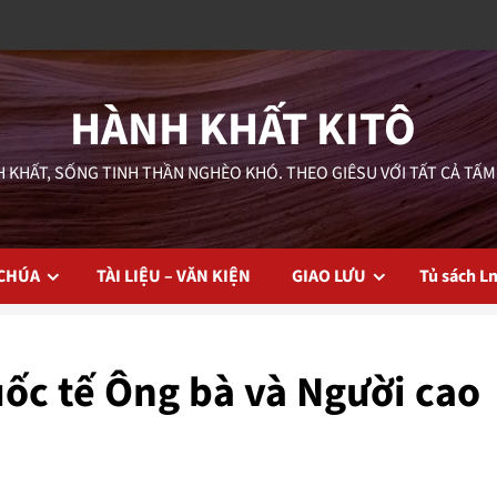
HÀNH KHẤT KITÔ
 KHẤT, SỐNG TINH THẦN NGHÈO KHÓ. THEO GIÊSU VỚI TẤT CẢ TẤM
 CHÚA
TÀI LIỆU – VĂN KIỆN
GIAO LƯU
Tủ sách L
uốc tế Ông bà và Người cao