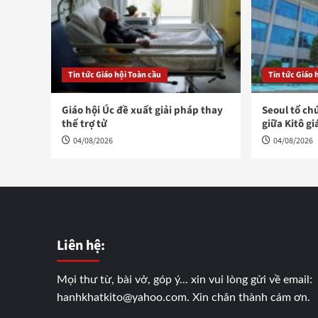
Tin tức Giáo hội Toàn cầu
Tin tức Giáo 
Giáo hội Úc đề xuất giải pháp thay
Seoul tổ ch
thế trợ tử
giữa Kitô gi
04/08/2026
04/08/2026
Liên hệ:
Mọi thư từ, bài vở, góp ý... xin vui lòng gửi về email:
hanhkhatkito@yahoo.com. Xin chân thành cám ơn.