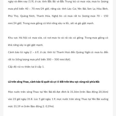
ngày và đêm nay (1.9), ở các tỉnh Bắc Bộ và Bắc Trung bộ có mưa vừa, mưa to (lượng
mưa phổ biến 40 – 70 mm/24 giờ), riêng các tỉnh Lào Cai, Yên Bái, Sơn La, Hòa Bình,
Phú Thọ, Quảng Ninh, Thanh Hóa, Nghệ An có mưa rất to (lượng mưa 70 – 150
mm/24 giờ). Trong mưa giông có khả năng xảy ra lốc, sét và gió giật mạnh.
Khu vực Hà Nội có mưa vừa, có nơi mưa to và rải rác có giông. Trong mưa giông có
khả năng xảy ra gió giật mạnh.
Cảnh báo từ ngày 2 – 6.9, ở các tỉnh từ Thanh Hoá đến Quảng Ngãi có mưa to đến
rất to (tổng lượng mưa phổ biến 300 – 500 mm/đợt).
Cấp độ rủi ro thiên tai ở cấp 1.
Lũ trên sông Thao, cảnh báo lũ quét và
sạt lở
đất trên khu vực vùng núi phía Bắc
Mực nước trên sông Thao tại Yên Bái đã đạt đỉnh là 31,36m (trên Báo động 20,36m)
vào 23 giờ ngày 31.8. Lúc 5 giờ ngày 1.9, mực nư
ớc trên sông Thao tại Yên Bái xuống
mức 31,19 m (trên Báo động 2: 0,19m).