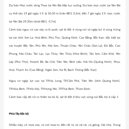
Dự báo Mực nước sông Thao tại Yên Bái tiếp tục xuống. Dự báo mực nước tại Yên Bái
cụ thể vào 19 giờ ngày 1.9, là 30,30 m (trên BĐ1 0,3m), đến 7 giờ ngày 2.9, mực nước
tại Yên Bái 29,30m (dưới BĐ1: 0,7m).
Cảnh báo nguy cơ cao xảy ra lũ quét, sạt lở đất ở vùng núi và ngập lụt ở vùng trũng
tại các tỉnh Sơn La, Hoà Bình, Phú Thọ, Quảng Ninh, Cao Bằng, Bắc Kạn, đặc biệt tại
các huyện Bắc Yên, Phù Yên, Mai Sơn, Thuận Châu, Yên Châu (Sơn La), Đà Bắc, Cao
Phong, Mai Châu, Tân Lạc, Lạc Thủy, Yên Thủy (Hòa Bình); Tân Sơn, Cẩm Khê, Yên
Lập (Phú Thọ); Hoành Bồ, Ba Chẽ, Tiên Yên, Bình Liêu, Hải Hà (Quảng Ninh); Phục
Hoà, Thạch An (Cao Bằng); Ngân Sơn, Na Rì, Bạch Thông (Bắc Kạn).
Nguy cơ ngập lụt cao tại TP.Hạ Long, TP.Cẩm Phả, Tiên Yên (tỉnh Quảng Ninh),
TP.Hòa Bình, TP.Hà Nội, TP.Hưng Yên, TP.Thái Bình, TP.am Định.
Cảnh báo cấp độ rủi ro thiên tai do lũ, sạt lở đất ở khu vực vùng núi Bắc bộ ở cấp 1.
Phía Tây Bắc bộ
Nhiều mây, có mưa vừa, có nơi mưa to đến rất to và rải rác có giông. Gió nhẹ. Trong