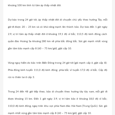
khoảng 100 km tính từ tâm áp thấp nhiệt đới.
Dự báo trong 24 giờ tới, áp thấp nhiệt đới di chuyển chủ yếu theo hướng Tây, mỗi
giờ đi được 20 – 25 km và có khả năng
mạnh lên thành bão
. Dự báo đến 1 giờ ngày
2.9, vị trí tâm áp thấp nhiệt đới ở khoảng 19,1 độ vĩ bắc; 113,5 độ kinh đông, cách
quần đảo Hoàng Sa khoảng 280 km về phía bắc đông bắc. Sức gió mạnh nhất vùng
gần tâm bão mạnh cấp 8 (60 – 75 km/giờ), giật cấp 10.
Vùng nguy hiểm do bão trên Biển Đông trong 24 giờ tới (gió mạnh cấp 6, giật cấp 8):
Phía đông kinh tuyến 111,0 độ kinh đông; phía bắc vĩ tuyến 17,0 độ vĩ bắc. Cấp độ
rủi ro
thiên tai
ở cấp 3.
Trong 24 đến 48 giờ tiếp theo, bão di chuyển theo hướng tây tây nam, mỗi giờ đi
được khoảng 15 km. Đến 1 giờ ngày 3.9, vị trí tâm bão ở khoảng 18,0 độ vĩ bắc;
110,0 độ kinh đông, ngay trên khu vực phía Nam đảo Hải Nam (
Trung Quốc
). Sức gió
mạnh nhất vùng gần tâm bão mạnh cấp 8 (60 – 75 km/giờ), giật cấp 10.