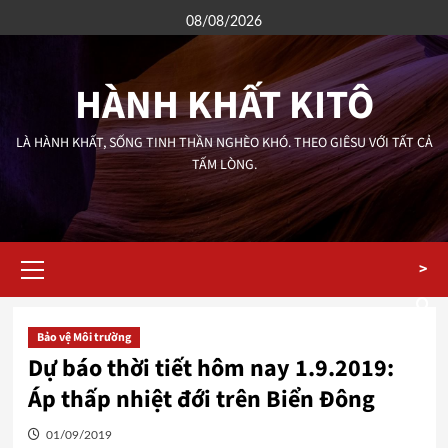
Skip
08/08/2026
to
content
HÀNH KHẤT KITÔ
LÀ HÀNH KHẤT, SỐNG TINH THẦN NGHÈO KHÓ. THEO GIÊSU VỚI TẤT CẢ
TẤM LÒNG.
Primary
>
Menu
Bảo vệ Môi trường
Dự báo thời tiết hôm nay 1.9.2019:
Áp thấp nhiệt đới trên Biển Đông
01/09/2019