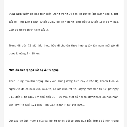
Vùng nguy hiểm do bão trên Biển Đông trong 24 đến 48 giờ tới (gió mạnh cấp 6, giật
cấp 8): Phía Đông kinh tuyến 108,0 độ kinh đông; phía bắc vĩ tuyến 16,5 độ vĩ bắc.
Cấp độ rủi ro thiên tai ở cấp 3.
Trong 48 đến 72 giờ tiếp theo, bão di chuyển theo hướng tây tây nam, mỗi giờ đi
được khoảng 5 – 10 km.
Mưa lớn diện rộng ở Bắc bộ và Trung bộ
Theo Trung tâm Khí tượng Thuỷ văn Trung ương, hiện nay, ở Bắc Bộ, Thanh Hóa và
Nghệ An đã có mưa vừa, mưa to,
có nơi mưa rất to
. Lượng mưa tính từ 19 giờ ngày
31.8 đến 1 giờ ngày 1.9 phổ biến 30 – 70 mm. Một số nơi có lượng mưa lớn hơn như:
Sơn Tây (Hà Nội) 121 mm, Tĩnh Gia (Thanh Hóa) 145 mm,…
Dự báo do ảnh hưởng của dải hội tụ nhiệt đới có trục qua Bắc Trung bộ nên trong