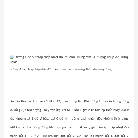
Đường đi và vị trí áp thấp nhiệt đới Ảnh: Trung tâm Khí tượng Thủy văn Trung ương
Dự báo thời tiết hôm nay
30.8.2019, theo Trung tâm Khí tượng Thuỷ văn Trung ương
và Tổng cục Khí tượng Thuỷ văn (Bộ TN-MT), hồi 1 giờ, vị trí tâm
áp thấp nhiệt đới
ở
vào khoảng 19,1 độ vĩ bắc; 119,0 độ kinh đông, cách quần đảo Hoàng Sa khoảng
740 km về phía đông đông bắc. Sức gió mạnh nhất vùng gần tâm áp thấp nhiệt đới
mạnh cấp 6 – 7 (40 – 60 km/giờ), giật cấp 9. Bán kính gió mạnh cấp 6, giật cấp 8