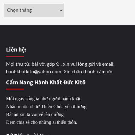
Lưu
trữ
Liên hệ:
Mọi thư từ, bài vở, góp ý... xin vui lòng gửi về email:
hanhkhatkito@yahoo.com. Xin chân thành cám ơn.
Cẩm Nang Hành Khất Đức Kitô
Mỗi ngày sống ta như người hành khất
Nhận muôn ơn từ Thiên Chúa yêu thương
Bát ăn xin ta vui vẻ lên đường
Đem chia sẻ cho những ai thiếu thốn.