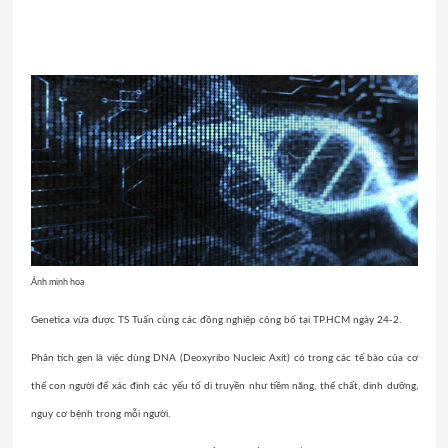
Ảnh minh hoạ
Genetica vừa được TS Tuấn cùng các đồng nghiệp công bố tại TP.HCM ngày 24-2.
Phân tích gen là việc dùng DNA (Deoxyribo Nucleic Axit) có trong các tế bào của cơ
thể con người để xác định các yếu tố di truyền như tiềm năng, thể chất, dinh dưỡng,
nguy cơ bệnh trong mỗi người.