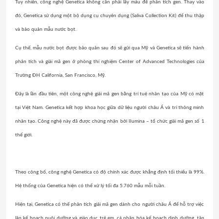
Tuy nhiên, công nghệ Genetica không cần phải lấy máu để phân tích gen. Thay vào
đó, Genetica sử dụng một bộ dụng cụ chuyên dụng (Saliva Collection Kit) để thu thập
và bảo quản mẫu nước bọt.
Cụ thể, mẫu nước bọt được bảo quản sau đó sẽ gửi qua Mỹ và Genetica sẽ tiến hành
phân tích và giải mã gen ở phòng thí nghiệm Center of Advanced Technologies của
Trường ĐH California, San Francisco, Mỹ.
Đây là lần đầu tiên, một công nghệ giải mã gen bằng trí tuệ nhân tạo của Mỹ có mặt
tại Việt Nam. Genetica kết hợp khoa học giữa dữ liệu người châu Á và trí thông minh
nhân tạo. Công nghệ này đã được chứng nhận bởi IIumina – tổ chức giải mã gen số 1
thế giới.
Theo công bố, công nghệ Genetica có độ chính xác được khẳng định tối thiểu là 99%.
Hệ thống của Genetica hiện có thể xử lý tối đa 5.760 mẫu mỗi tuần.
Hiện tại, Genetica có thể phân tích giải mã gen dành cho người châu Á để hỗ trợ việc
lập kế hoạch nuôi dưỡng và giáo dục trẻ em, cá nhân hóa kế hoạch dinh dưỡng, tập