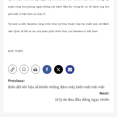
luyện cũng như phòng ngừa những căn bệnh tiềm ẩn, trong đó có 18 bệnh ung thư
phổ biến ở Việt Nam và châu Á.
Tại buổi ra mắt, Genetica cũng chính thức ký thỏa thuận hợp tác chiến lược với Bệnh
viện Quốc tế Mỹ và các nhà phân phối chính thức của Genetica ở Việt Nam.
ĐỨC THIỆN
Post
Previous:
Biến đổi khí hậu sẽ khiến những đám mây biến mất mãi mãi
navigation
Next:
10 lý do đau đầu đáng ngạc nhiên