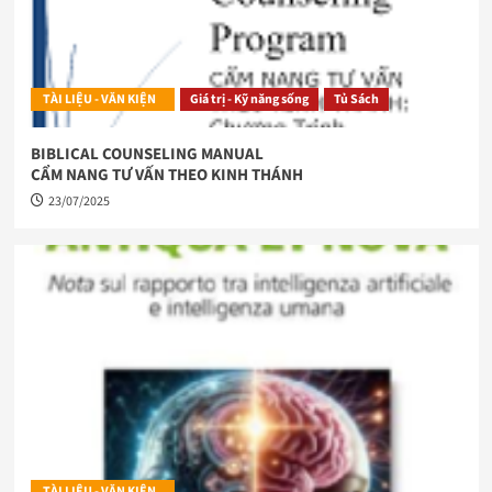
TÀI LIỆU - VĂN KIỆN
Giá trị - Kỹ năng sống
Tủ Sách
BIBLICAL COUNSELING MANUAL
CẨM NANG TƯ VẤN THEO KINH THÁNH
23/07/2025
TÀI LIỆU - VĂN KIỆN