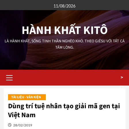
Skip
11/08/2026
to
content
HÀNH KHẤT KITÔ
LÀ HÀNH KHẤT, SỐNG TINH THẦN NGHÈO KHÓ. THEO GIÊSU VỚI TẤT CẢ
TẤM LÒNG.
Primary
>
Menu
TÀI LIỆU - VĂN KIỆN
Dùng trí tuệ nhân tạo giải mã gen tại
Việt Nam
28/02/2019